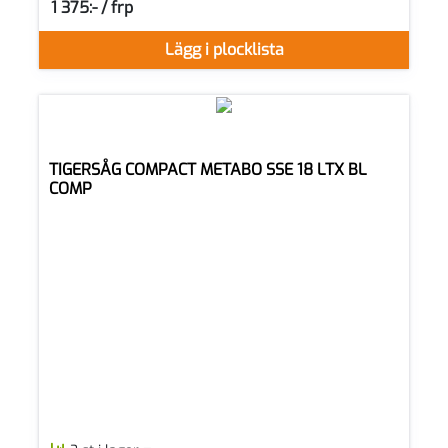
1 375:- / frp
SEK per FRP
Lägg i plocklista
TIGERSÅG COMPACT METABO SSE 18 LTX BL
COMP