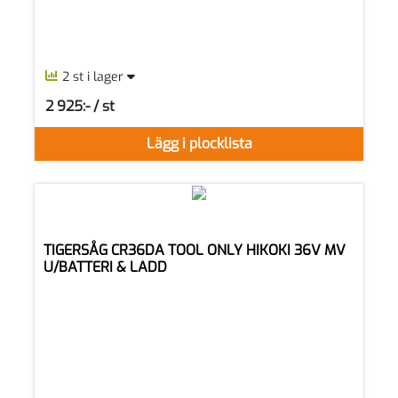
2 st i lager
2 925:- / st
SEK per ST
Lägg i plocklista
TIGERSÅG CR36DA TOOL ONLY HIKOKI 36V MV
U/BATTERI & LADD