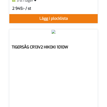
3 st i lager
2 945:- / st
SEK per ST
Lägg i plocklista
TIGERSÅG CR13V2 HIKOKI 1010W