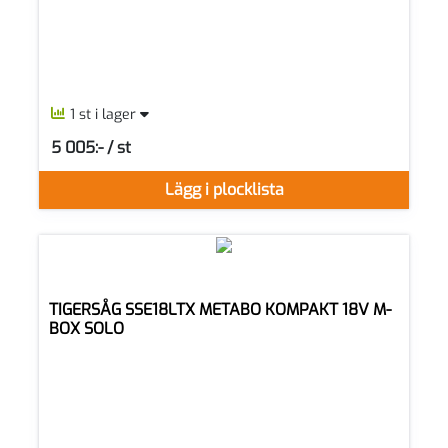
1 st i lager
5 005:- / st
SEK per ST
Lägg i plocklista
TIGERSÅG SSE18LTX METABO KOMPAKT 18V M-
BOX SOLO