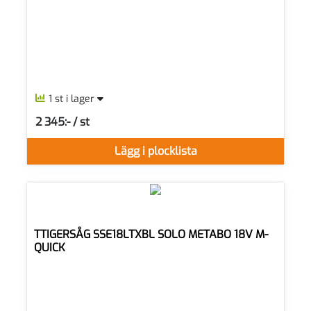
1 st i lager
2 345:- / st
SEK per ST
Lägg i plocklista
TTIGERSÅG SSE18LTXBL SOLO METABO 18V M-
QUICK