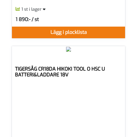
1 st i lager
1 890:- / st
SEK per ST
Lägg i plocklista
TIGERSÅG CR18DA HIKOKI TOOL O HSC U
BATTERI&LADDARE 18V