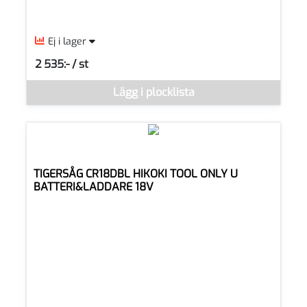
Ej i lager
2 535:- / st
SEK per ST
Denna vara går inte att beställa via webben just nu, vänligen k
Lägg i plocklista
TIGERSÅG CR18DBL HIKOKI TOOL ONLY U
BATTERI&LADDARE 18V