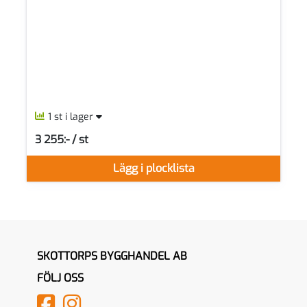
1 st i lager
3 255:- / st
SEK per ST
Lägg i plocklista
SKOTTORPS BYGGHANDEL AB
FÖLJ OSS