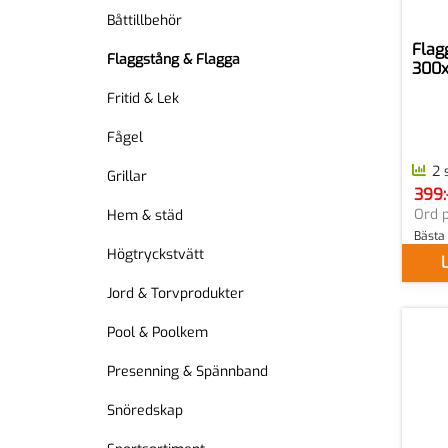
Båttillbehör
Flag
Flaggstång & Flagga
300
Fritid & Lek
Fågel
2 
Grillar
399:-
SEK p
Ord p
Hem & städ
Bästa
Högtryckstvätt
L
Jord & Torvprodukter
Pool & Poolkem
Presenning & Spännband
Snöredskap