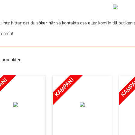
inte hittar det du söker här så kontakta oss eller kom in till butiken s
ommen!
1 produkter
ANJ
KAMPANJ
KAMP