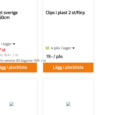
l sverige
Clips i plast 2 st/förp
50cm
t i lager
4 pås i lager
/ st
r ST
is 164:- / st
19:- / pås
SEK per PÅS
ris senaste 30 dagarna:
159:- / st
gg i plocklista
Lägg i plocklista