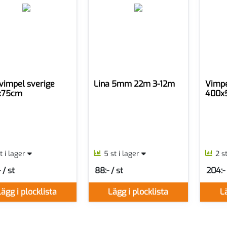
vimpel sverige
Lina 5mm 22m 3-12m
Vimpe
x75cm
400x
st i lager
5 st i lager
2 s
 / st
88:- / st
204:- 
er ST
SEK per ST
SEK pe
ägg i plocklista
Lägg i plocklista
Lä