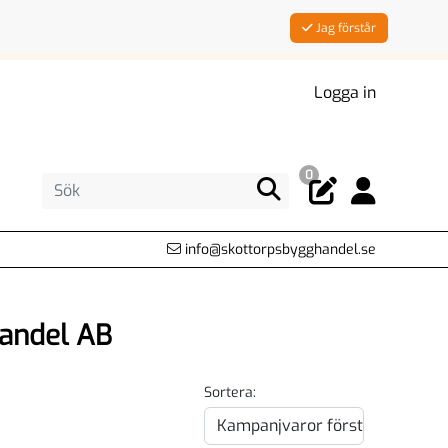
Jag förstår
Logga in
0
info@skottorpsbygghandel.se
handel AB
Sortera: