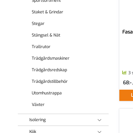
Sportsortiment
Staket & Grindar
Stegar
Fasa
Stängsel & Nät
Trallrutor
Trädgårdsmaskiner
Trädgårdsredskap
3 
Trädgårdstillbehör
68:- 
SEK p
Utomhustrappa
L
Växter
Isolering
Kök