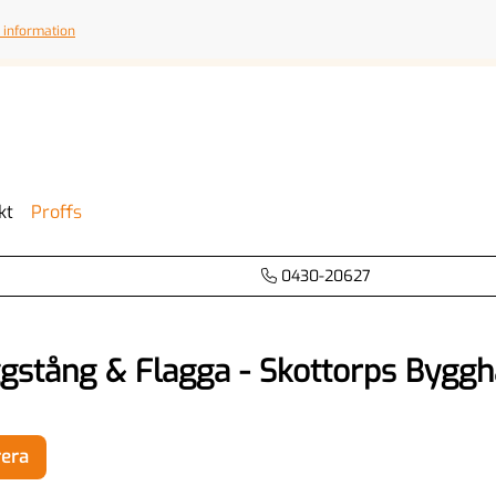
 information
kt
Proffs
0430-20627
gstång & Flagga - Skottorps Bygg
rera