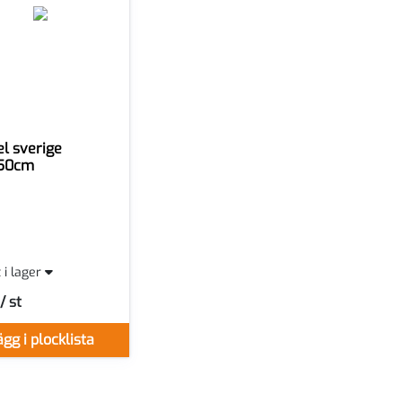
l sverige
50cm
t i lager
/ st
r ST
gg i plocklista