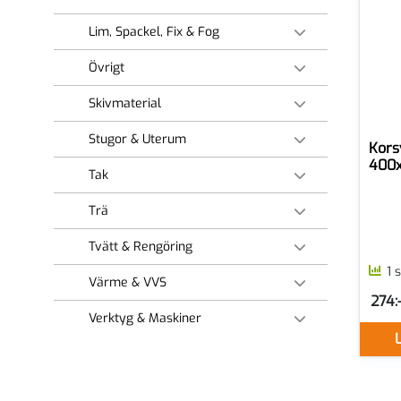
Lim, Spackel, Fix & Fog
Övrigt
Skivmaterial
Stugor & Uterum
Kors
400
Tak
Trä
Tvätt & Rengöring
1 
Värme & VVS
274:-
SEK p
Verktyg & Maskiner
L