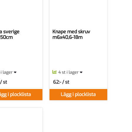
a sverige
Knape med skruv
150cm
m6x40,6-18m
t i lager
4 st i lager
/ st
62:- / st
r ST
SEK per ST
gg i plocklista
Lägg i plocklista