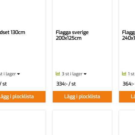
dset 130cm
Flagga sverige
Flagg
200x125cm
240x
st i lager
3 st i lager
1 s
/ st
334:- / st
364:- 
er ST
SEK per ST
SEK pe
ägg i plocklista
Lägg i plocklista
Lä