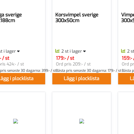
ga sverige
Korsvimpel sverige
Vimpe
x188cm
300x50cm
300x
st i lager
2 st i lager
2 s
 / st
179:- / st
159:- 
er ST
SEK per ST
SEK pe
ris 424:- / st
Ord pris 209:- / st
Ord pr
 pris senaste 30 dagarna:
399:- / st
Bästa pris senaste 30 dagarna:
179:- / st
Bästa p
ägg i plocklista
Lägg i plocklista
Lä