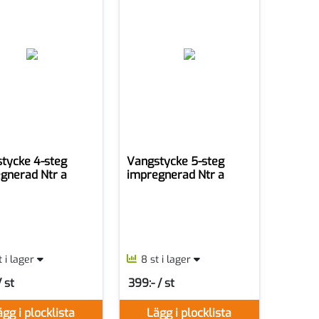
tycke 4-steg
Vangstycke 5-steg
gnerad Ntr a
impregnerad Ntr a
st i lager
8 st i lager
/ st
399:- / st
r ST
SEK per ST
gg i plocklista
Lägg i plocklista