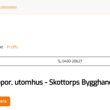
 information
kt
Proffs
0430-20627
ppor, utomhus - Skottorps Bygghan
rera