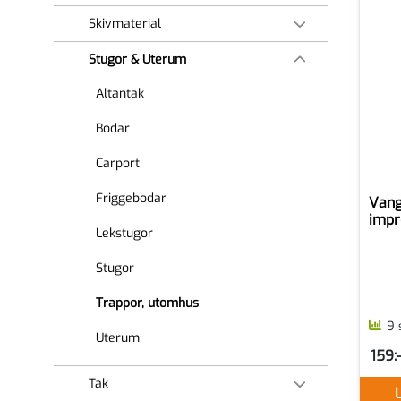
Skivmaterial
Stugor & Uterum
Altantak
Bodar
Carport
Friggebodar
Vang
impr
Lekstugor
Stugor
Trappor, utomhus
9 
Uterum
159:-
SEK p
Tak
L