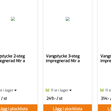
stycke 2-steg
Vangstycke 3-steg
Vangs
egnerad Ntr a
impregnerad Ntr a
impre
st i lager
11 st i lager
11 
 / st
249:- / st
314:- 
er ST
SEK per ST
SEK pe
ägg i plocklista
Lägg i plocklista
Lä