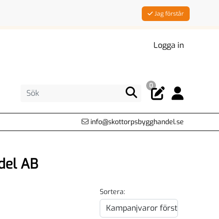
Jag förstår
Logga in
0
info@skottorpsbygghandel.se
del AB
Sortera: