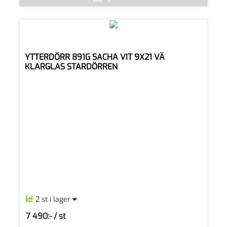
YTTERDÖRR 891G SACHA VIT 9X21 VÄ
KLARGLAS STARDÖRREN
2 st i lager
7 490:- / st
SEK per ST