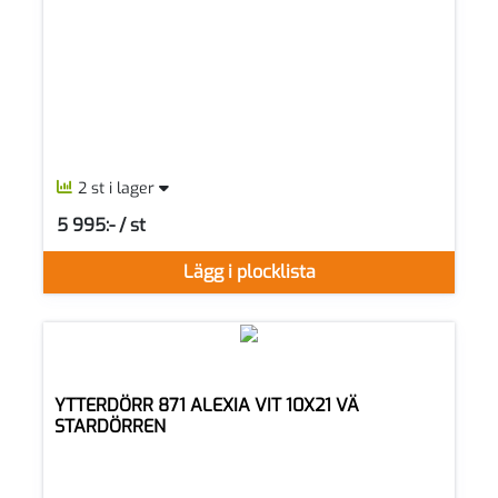
2 st i lager
5 995:- / st
SEK per ST
Lägg i plocklista
YTTERDÖRR 871 ALEXIA VIT 10X21 VÄ
STARDÖRREN