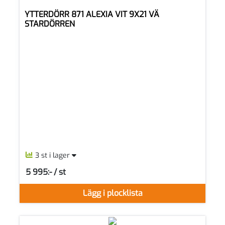
YTTERDÖRR 871 ALEXIA VIT 9X21 VÄ
STARDÖRREN
3 st i lager
5 995:- / st
SEK per ST
Lägg i plocklista