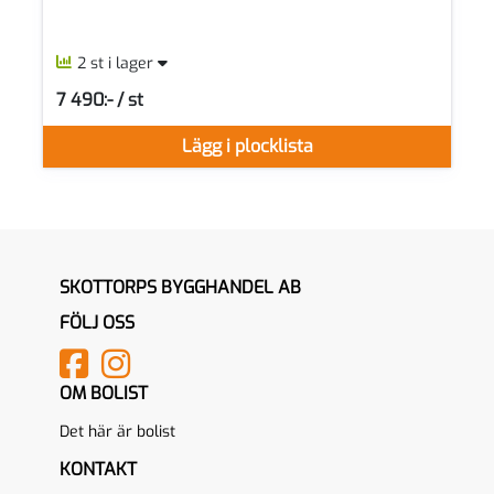
2 st i lager
7 490:- / st
SEK per ST
Lägg i plocklista
SKOTTORPS BYGGHANDEL AB
FÖLJ OSS
OM BOLIST
Det här är bolist
KONTAKT