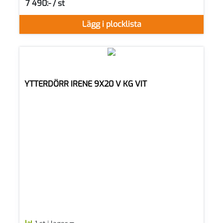
7 490:- / st
SEK per ST
Lägg i plocklista
YTTERDÖRR IRENE 9X20 V KG VIT