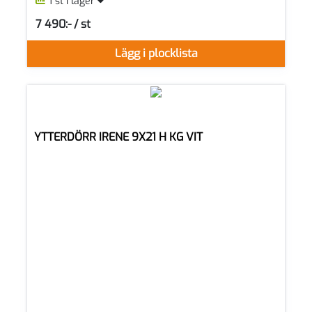
1 st i lager
7 490:- / st
SEK per ST
Lägg i plocklista
YTTERDÖRR IRENE 9X21 H KG VIT